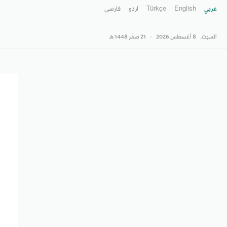
عربي
English
Türkçe
اردو
فارسى
السبت,
8 أغسطس 2026
-
21 صفَر 1448 هـ