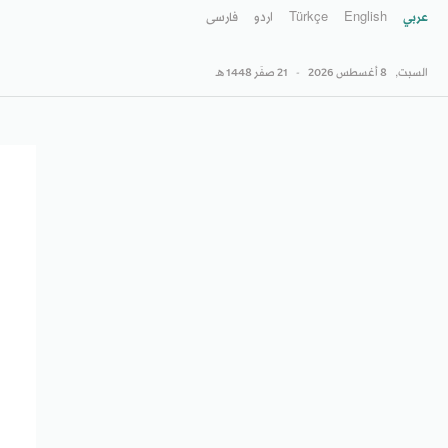
عربي
English
Türkçe
اردو
فارسى
السبت,
8 أغسطس 2026
-
21 صفَر 1448 هـ