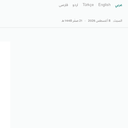
عربي
English
Türkçe
اردو
فارسى
السبت,
8 أغسطس 2026
-
21 صفَر 1448 هـ