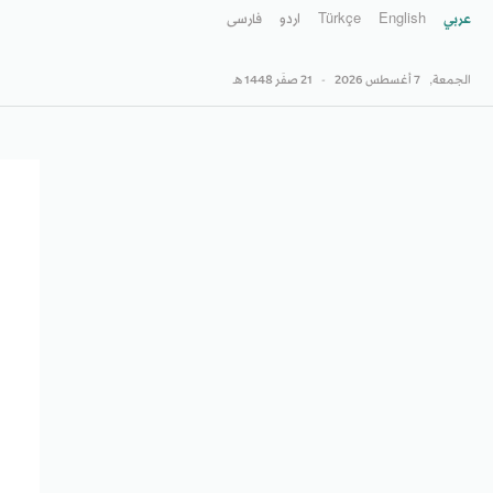
عربي
English
Türkçe
اردو
فارسى
الجمعة,
7 أغسطس 2026
-
21 صفَر 1448 هـ