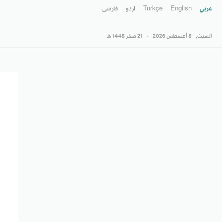
عربي
English
Türkçe
اردو
فارسى
السبت,
8 أغسطس 2026
-
21 صفَر 1448 هـ