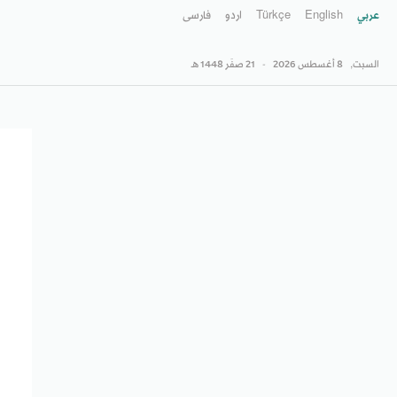
عربي
English
Türkçe
اردو
فارسى
السبت,
8 أغسطس 2026
-
21 صفَر 1448 هـ