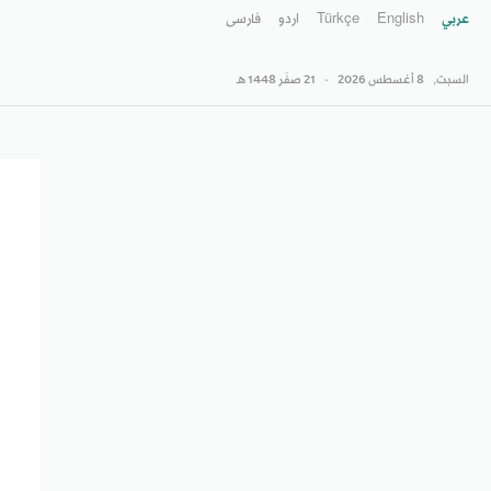
عربي
English
Türkçe
اردو
فارسى
السبت,
8 أغسطس 2026
-
21 صفَر 1448 هـ