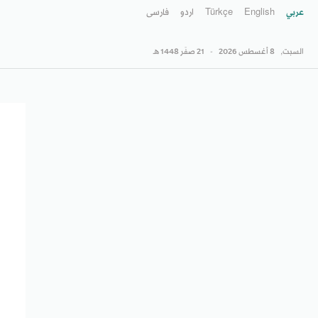
عربي
English
Türkçe
اردو
فارسى
السبت,
8 أغسطس 2026
-
21 صفَر 1448 هـ