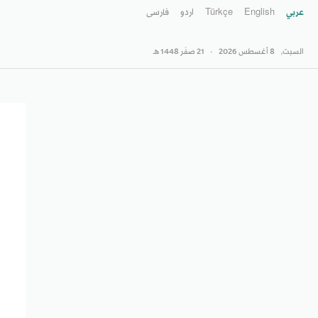
عربي
English
Türkçe
اردو
فارسى
السبت,
8 أغسطس 2026
-
21 صفَر 1448 هـ