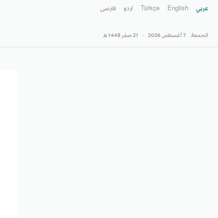
عربي
English
Türkçe
اردو
فارسى
الجمعة,
7 أغسطس 2026
-
21 صفَر 1448 هـ