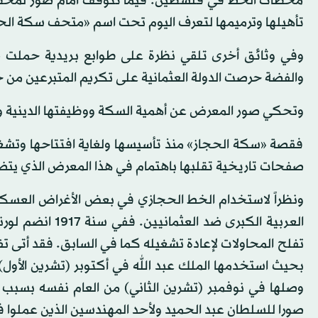
محطات الخط في فلسطين. فيما تتوقف أمام صور لمحطات 
تأهيلها وترميمها لتعرف اليوم تحت اسم «متحف سكة الح
وفي وثائق أخرى تلقي نظرة على طوابع بريدية حملت
والفضة حرصت الدولة العثمانية على تكريم المتبرعين من 
وتحكي صور المعرض عن أهمية السكة ووظيفتها الدينية وكذل
فقصة «سكة الحجاز» منذ تأسيسها ولغاية افتتاحها وتشغيلها 
صفحات تاريخية تقلبها باهتمام في هذا المعرض الذي يتض
ونظراً لاستخدام الخط الحجازي في بعض الأغراض العسكرية 
العربية الكبرى 
تفلح المحاولات لإعادة تشغيله كما في السابق. فقد أتى 
وصلها في نوفمبر (تشرين الثاني) من العام نفسه بسبب 
صورا للسلطان عبد الحميد ولأحد المهندسين الذين عملوا ف