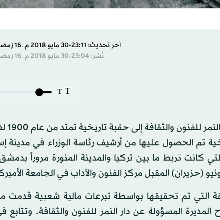
آخر تحديث: 23:11-30 مايو 2018 م ـ 16 رَمضان 1439 هـ
نُشر: 23:04-30 مايو 2018 م ـ 16 رَمضان 1439 هـ
T
T
يأخذك معرض الصور الفوتوغ
ن نحو 70 صورة ووثيقة تاريخية تم الحصول عليها من أرشيف رئاسة الوزراء في مدين
ي كانت تربط ما بين تركيا والمدينة المنورة مروراً بدمشق 
قة التي تم تحقيقها بواسطة تبرعات مالية شعبية قدمت م
المديرة المسؤولة عن دار النمر للفنون والثقافة. وتتابع 