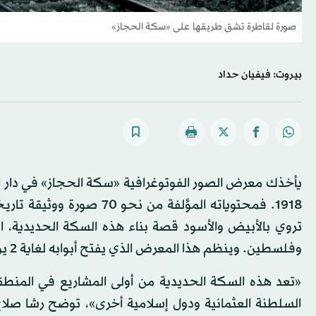
صورة لقاطرة تشق طريقها على «سكة الحجاز»
بيروت: فيفيان حداد
1918. فمحتوياته المؤلفة م
تروي بالأبيض والأسود قصة بناء هذه السكة الحديدية، الت
وفلسطين. وينظم هذا المعرض الذي يفتح أبوابه لغاية 2 يونيو (حزيران) المقبل مركز الفنون والآداب في الجامعة الأميركية.
«تعد هذه السكة الحديدية من أولى المشاريع في المنط
السلطنة العثمانية ودول إسلامية أخرى»، توضح رشا صلاح 