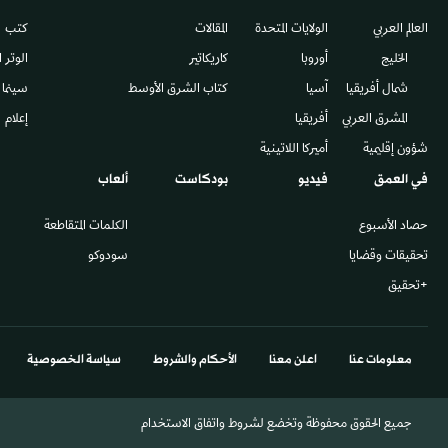
العالم العربي
الولايات المتحدة
المقالات
كتب
الخليج
أوروبا
كاريكاتير
الوتر 
شمال أفريقيا
آسيا
كتاب الشرق الأوسط
سينما
المشرق العربي
أفريقيا
إعلام
شؤون إقليمية
أميركا اللاتينية
في العمق
فيديو
بودكاست
ألعاب
حصاد الأسبوع
الكلمات المتقاطعة
تحقيقات وقضايا
سودوكو
+تحقيق
معلومات عنا
اعلن معنا
الأحكام والشروط
سياسة الخصوصية
جميع الحقوق محفوظة وتخضع لشروط واتفاق الاستخدام