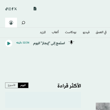
في العمق
فيديو
بودكاست
ألعاب
المزيد
استمع إلى "إيجاز" اليوم
12:34 دقيقه
الأكثر قراءة
اليوم
الأسبوع