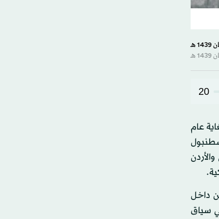
20
رافية «سكة الحجاز» في دار النمر للفنون والثقافة إلى حقبة تاريخية تمتد من عام 1900 لغاية عام
ة إسطنبول
والأردن
ن داخل
في سياق