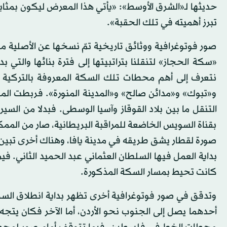
حديثها لـ«الشرق الأوسط»: «يأتي هذا المعرض ليكون بمثا
تبرز أهميته في تلك الحقبة».
صور فوتوغرافية ووثائق تاريخية تمّ نسخها عن الأصلية م
نتعرف إلى أهم محطات تلك السكة المعروفة بالتركية ب
و«تبوك» و«مدائن صالح» و«المدينة المنورة». فربطت ال
التنقل ما بين بلاد القوقاز وآسيا الوسطى. فبدلا من السير
بقناة السويس الخاضعة للمراقبة البريطانية، صار من الم
صورة لقطار يشق طريقه في مدينة يافا، وهناك أخرى تبين 
كانت تحيط بمسار السكة المذكورة.
وتدقق في صور فوتوغرافية أخرى تظهر بداية انطلاق ال
أحدهما يصل إلى الجنوب نحو الأردن، أما الآخر فكان يت