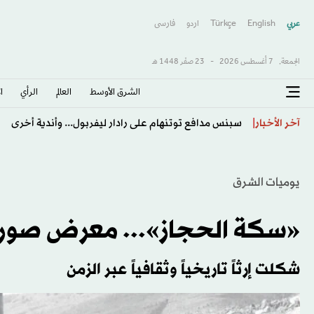
عربي
English
Türkçe
اردو
فارسى
الجمعة,
7 أغسطس 2026
-
23 صفَر 1448 هـ
الشرق الأوسط​
العالم
الرأي
ا
عبد الله السالم: لا أعلم شيئاً عن مفاوضات الهلال… ملتزم 
آخر الأخبار
يوميات الشرق
«سكة الحجاز»... معرض صور 
شكلت إرثاً تاريخياً وثقافياً عبر الزمن