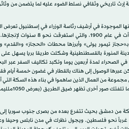
بة إرث تاريخي وثقافي نسلط الضوء عليه لما يتضمن من وثا
نها الموجودة في أرشيف رئاسة الوزراء في إسطنبول تعرض ا
«سكة الحجاز» لتنقلنا بتراتبيتها إلى فترة بنائها والتي بدأت في عام 1900، والتي ا
ـ«حجاز تيمور يولى» وأبرزها محطات «الحجاز» و«القدم» و
مدينة المنورة بالقسطنطينية وشكلت طريقا بريا يسهل على 
 في الصحراء لمدة أربعين يوما وتكبد تكاليف السفر عبر البحر
مكن عبرها الوصول إلى هناك بالقطار في غضون خمسة أيام فق
مجموعة من العمال الذين ساهموا في بناء هذه السكة التي 
بداية العمل فيها السلطان العثماني عبد الحميد الثا
سكة من دمشق بحيث تتفرع بعده من بصرى جنوب سوريا إلى
جه غرباً نحو فلسطين. ويجول نظرك في مدن نابلس وحيفا وع