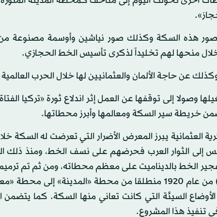
أخرى تحولت اليوم إلى متاحف كمحطة المدينة المنورة ا
جاز».
 صور هذه السكة وكذلك صور نياشين وأوسمة مصنوعة من
خلال منحها لهم تخليداً لذكرى تأسيس الخط الحجازي.
ك عن حاجة الألمان والعثمانيين لها خلال الحرب العالمية ال
وصولا إلى توقفها عن العمل إثر اندلاع ثورة «تركيا الفتاة»
من خريطة سير السكة ومعالمها وأبرز محطاتها.
العثمانية يبرز المعرض الأضرار التي تعرضت له السكة خلال
ضد العثمانيين. ففي سنة 1917 انضم لورنس إلى الثوار العرب فحرضهم على نسف الخط، ومنذ ذل
تفجير الخط بالديناميت على معظم محطاته، ومن ثم تم ترمي
بحيث استخدمها الملك عبد الله في أكتوبر (تشرين الأول) من عام 1920 منطلقا من محطة «المدينة» إلى
الأوضاع السيئة التي كانت تعاني منها السكة. كما يتضمن 
ي تنفيذ هذا المشروع.