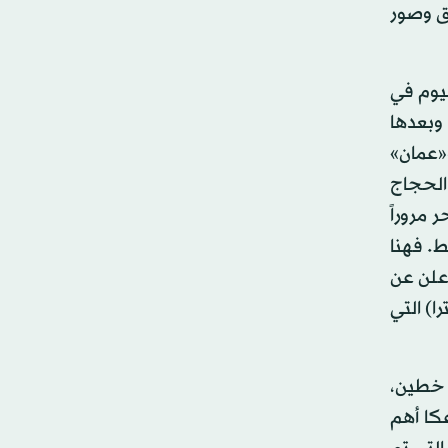
ئق وصور
ليوم في
ستغرقت نحو 8 سنوات لإنجازها. وبعدها
«عمان»
الحجاج
 مروراً
ط. فهنا
أعلن عن
ني. فيما تلفتك صور أخرى تظهر ضيق الطريق (بعرض 1050ملليمترا) التي
 خطين،
كا أهم