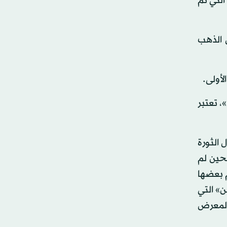
لتي تم
 الذهب
أولى.
، تعتبر
 الثورة
ك الحين لم
م بعضها
 محطة «معن» التي
المعرض