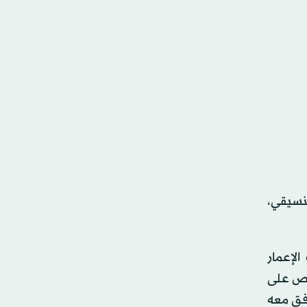
تنسيقي،
الإعمار
رص على
افق معه