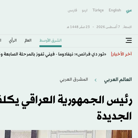
عربي
English
Türkçe
اردو
فارسى
الجمعة,
7 أغسطس 2026
-
23 صفَر 1448 هـ
الشرق الأوسط​
العالم
الرأي
ا
«تور دي فرانس»: نيفادوما - فيني تفوز بالمرحلة السابعة 
آخر الأخبار
العالم العربي
المشرق العربي
رئيس الجمهورية العراقي يكل
الجديدة