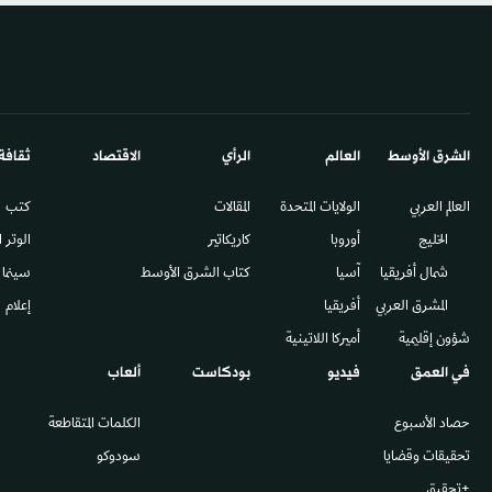
الشرق الأوسط​
العالم
الرأي
الاقتصاد
ثقافة
العالم العربي
الولايات المتحدة
المقالات
كتب
الخليج
أوروبا
كاريكاتير
الوتر 
شمال أفريقيا
آسيا
كتاب الشرق الأوسط
سينما
المشرق العربي
أفريقيا
إعلام
شؤون إقليمية
أميركا اللاتينية
في العمق
فيديو
بودكاست
ألعاب
حصاد الأسبوع
الكلمات المتقاطعة
تحقيقات وقضايا
سودوكو
+تحقيق