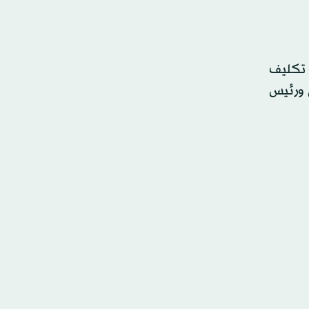
 تكليف
 ورئيس