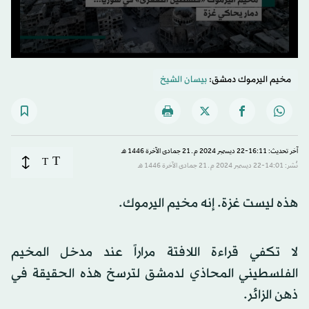
0
seconds
مخيم اليرموك دمشق:
بيسان الشيخ
of
6
minutes,
14
seconds
آخر تحديث: 16:11-22 ديسمبر 2024 م ـ 21 جمادى الآخرة 1446 هـ
T
T
نُشر: 14:01-22 ديسمبر 2024 م ـ 21 جمادى الآخرة 1446 هـ
هذه ليست غزة. إنه مخيم اليرموك.
لا تكفي قراءة اللافتة مراراً عند مدخل المخيم
الفلسطيني المحاذي لدمشق لترسخ هذه الحقيقة في
ذهن الزائر.