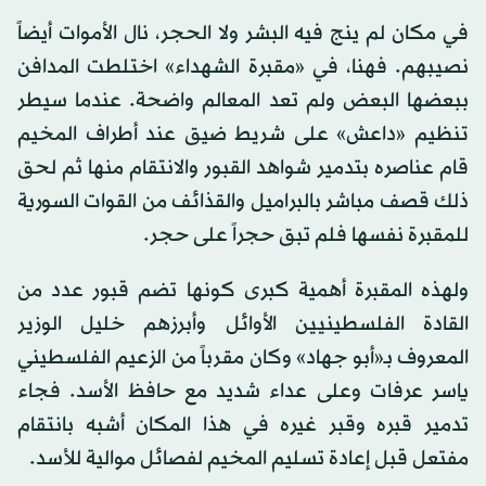
في مكان لم ينج فيه البشر ولا الحجر، نال الأموات أيضاً
نصيبهم. فهنا، في «مقبرة الشهداء» اختلطت المدافن
ببعضها البعض ولم تعد المعالم واضحة. عندما سيطر
تنظيم «داعش» على شريط ضيق عند أطراف المخيم
قام عناصره بتدمير شواهد القبور والانتقام منها ثم لحق
ذلك قصف مباشر بالبراميل والقذائف من القوات السورية
للمقبرة نفسها فلم تبق حجراً على حجر.
ولهذه المقبرة أهمية كبرى كونها تضم قبور عدد من
القادة الفلسطينيين الأوائل وأبرزهم خليل الوزير
المعروف بـ«أبو جهاد» وكان مقرباً من الزعيم الفلسطيني
ياسر عرفات وعلى عداء شديد مع حافظ الأسد. فجاء
تدمير قبره وقبر غيره في هذا المكان أشبه بانتقام
مفتعل قبل إعادة تسليم المخيم لفصائل موالية للأسد.