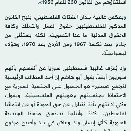
استثناؤهم من القانون 260 للعام 1956».
وبعكس غالبية بلدان الشتات الفلسطيني، يتيح القانون
المذكور للفلسطينيين حقوق العمل والتملّك وكافة
الحقوق المدنية ما عدا التصويت. لكنه يستثني من
جاءوا بعد نكسة 1967 ومن الأردن بعد 1970، وهؤلاء
ليسوا بقلّة.
وإذ يُعرّف غالبية فلسطينيي سوريا عن أنفسهم بأنهم
سوريون أيضاً، يقول أبو هاشم إن أحد المطالب الرئيسية
لتجمّع «مصير» هو الحصول على الجنسية السورية مع
الاحتفاظ بجنسيتهم وهويتهم الفلسطينية. ويقول:
«كي لا نتهم بأننا نتنازل عن حق العودة أو عن انتمائنا
لفلسطين، لكننا وأبناءنا نستحق منحنا الجنسية
السورية كأي إنسان ولد وعاش في بلد وأصبح مزدوج