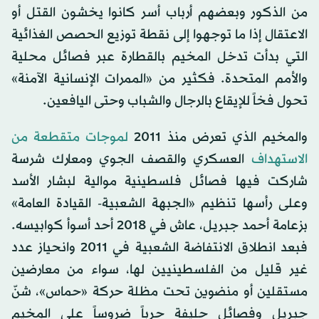
من الذكور وبعضهم أرباب أسر كانوا يخشون القتل أو
الاعتقال إذا ما توجهوا إلى نقطة توزيع الحصص الغذائية
التي بدأت تدخل المخيم بالقطارة عبر فصائل محلية
والأمم المتحدة. فكثير من «الممرات الإنسانية الآمنة»
تحول فخاً للإيقاع بالرجال والشباب وحتى اليافعين.
والمخيم الذي تعرض منذ 2011
لموجات متقطعة من
الاستهداف
العسكري والقصف الجوي ومعارك شرسة
شاركت فيها فصائل فلسطينية موالية لبشار الأسد
وعلى رأسها تنظيم «الجبهة الشعبية- القيادة العامة»
بزعامة أحمد جبريل، عاش في 2018 أحد أسوأ كوابيسه.
فبعد انطلاق الانتفاضة الشعبية في 2011 وانحياز عدد
غير قليل من الفلسطينيين لها، سواء من معارضين
مستقلين أو منضوين تحت مظلة حركة «حماس»، شنّ
جبريل وفصائل حليفة حرباً ضروساً على المخيم