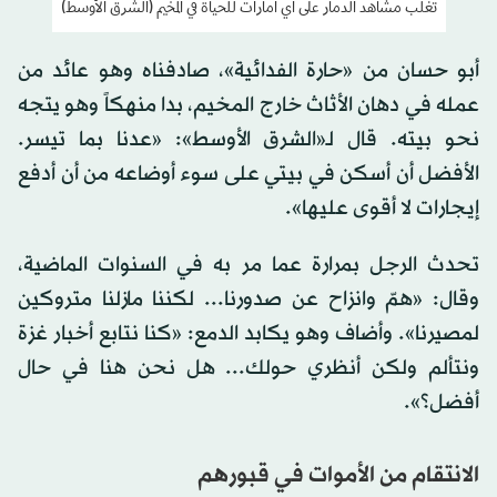
تغلب مشاهد الدمار على أي أمارات للحياة في المخيم (الشرق الأوسط)
أبو حسان من «حارة الفدائية»، صادفناه وهو عائد من
عمله في دهان الأثاث خارج المخيم، بدا منهكاً وهو يتجه
نحو بيته. قال لـ«الشرق الأوسط»: «عدنا بما تيسر.
الأفضل أن أسكن في بيتي على سوء أوضاعه من أن أدفع
إيجارات لا أقوى عليها».
تحدث الرجل بمرارة عما مر به في السنوات الماضية،
وقال: «همّ وانزاح عن صدورنا... لكننا مازلنا متروكين
لمصيرنا». وأضاف وهو يكابد الدمع: «كنا نتابع أخبار غزة
ونتألم ولكن أنظري حولك... هل نحن هنا في حال
أفضل؟».
الانتقام من الأموات في قبورهم