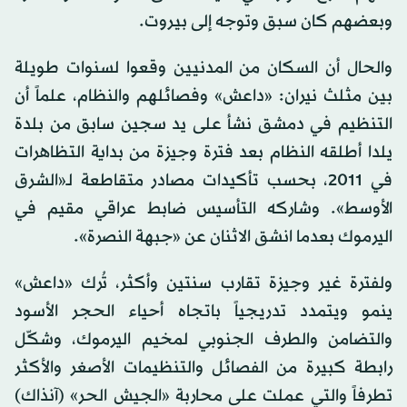
وبعضهم كان سبق وتوجه إلى بيروت.
والحال أن السكان من المدنيين وقعوا لسنوات طويلة
بين مثلث نيران: «داعش» وفصائلهم والنظام، علماً أن
التنظيم في دمشق نشأ على يد سجين سابق من بلدة
يلدا أطلقه النظام بعد فترة وجيزة من بداية التظاهرات
في 2011، بحسب تأكيدات مصادر متقاطعة لـ«الشرق
الأوسط». وشاركه التأسيس ضابط عراقي مقيم في
اليرموك بعدما انشق الاثنان عن «جبهة النصرة».
ولفترة غير وجيزة تقارب سنتين وأكثر، تُرك «داعش»
ينمو ويتمدد تدريجياً باتجاه أحياء الحجر الأسود
والتضامن والطرف الجنوبي لمخيم اليرموك، وشكّل
رابطة كبيرة من الفصائل والتنظيمات الأصغر والأكثر
تطرفاً والتي عملت على محاربة «الجيش الحر» (آنذاك)