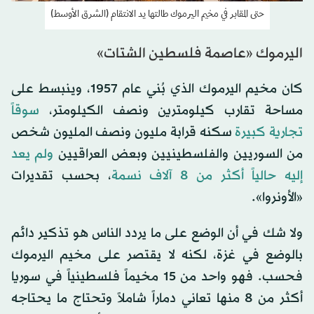
حتى المقابر في مخيم اليرموك طالتها يد الانتقام (الشرق الأوسط)
اليرموك «عاصمة فلسطين الشتات»
كان مخيم اليرموك الذي بُني عام 1957، وينبسط على
مساحة تقارب كيلومترين ونصف الكيلومتر،
سوقاً
تجارية كبيرة
سكنه قرابة مليون ونصف المليون شخص
من السوريين والفلسطينيين وبعض العراقيين
ولم يعد
إليه حالياً أكثر من 8 آلاف نسمة
، بحسب تقديرات
«الأونروا».
ولا شك في أن الوضع على ما يردد الناس هو تذكير دائم
بالوضع في غزة، لكنه لا يقتصر على مخيم اليرموك
فحسب. فهو واحد من 15 مخيماً فلسطينياً في سوريا
أكثر من 8 منها تعاني دماراً شاملاً وتحتاج ما يحتاجه