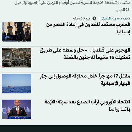
مشددة تتخذها الحكومة المصرية لتقنين أوضاع المقيمين على أراضيها وترحيل
المخالفين.
محمد محمود (القاهرة)
منذ 50 دقيقة
المغرب مستعد للتعاون في إعادة القصر من
إسبانيا
الهجوم على قلنديا... «حل وسط» على طريق
تفكيك 16 مخيماً للاجئين بالضفة
مقتل 17 مهاجراً خلال محاولة الوصول إلى جزر
البليار الإسبانية
الاتحاد الأوروبي لرأب الصدع بعد سبتة: الأزمة
باتت وراءنا